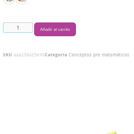
Añadir al carrito
SKU
aaa23da23e49
Categoria
Conceptos pre matemáticos